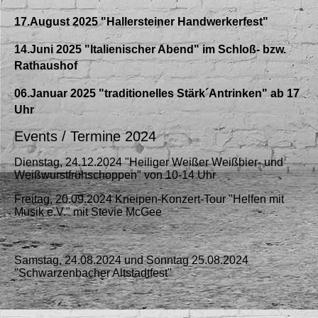
17.August 2025 "Hallersteiner Handwerkerfest"
14.Juni 2025 "Italienischer Abend" im Schloß- bzw.
Rathaushof
06.Januar 2025 "traditionelles Stärk´Antrinken" ab 17
Uhr
Events / Termine 2024
Dienstag, 24.12.2024 "Heiliger Weißer Weißbier- und
Weißwurstfrühschoppen" von 10-14 Uhr
Freitag, 20.09.2024 Kneipen-Konzert-Tour "Helfen mit
Musik e.V." mit Stevie McGee
Samstag, 24.08.2024 und Sonntag 25.08.2024
"Schwarzenbacher Altstadtfest"