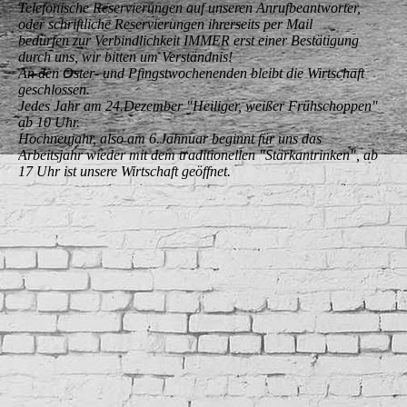
Telefonische Reservierungen auf unseren Anrufbeantworter,
oder schriftliche Reservierungen ihrerseits per Mail
bedürfen zur Verbindlichkeit IMMER erst einer Bestätigung
durch uns, wir bitten um Verständnis!
An den Oster- und Pfingstwochenenden bleibt die Wirtschaft
geschlossen.
Jedes Jahr am 24.Dezember "Heiliger, weißer Frühschoppen"
ab 10 Uhr.
Hochneujahr, also am 6.Jahnuar beginnt für uns das
Arbeitsjahr wieder mit dem traditionellen "Stärkantrinken", ab
17 Uhr ist unsere Wirtschaft geöffnet.