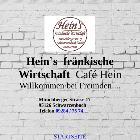
Hein`s fränkische
Wirtschaft
Café Hein
Willkommen bei Freunden....
Münchberger Strasse 17
95126 Schwarzenbach
Telefon
09284 / 75 74
STARTSEITE