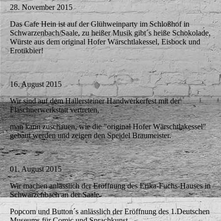
28. November 2015
Das Cafe Hein ist auf der Glühweinparty im Schloßhof in
Schwarzenbach/Saale, zu heißer Musik gibt´s heiße Schokolade,
Würste aus dem original Hofer Wärschtlakessel, Eisbock und
Erotikbier!
16. August 2015
Wir sind auf dem Hallersteiner Handwerkerfest mit der
Flaschnerwerkstatt vertreten,
man kann zuschauen, wie die "original Hofer Wärschtlakessel"
gebaut werden und zeigen den Speidel Braumeister.
01. August 2015
Wir machen anlässlich der Eröffnung des Erika-Fuchs-Hauses in
Schwarzenbach an der Saale
Popcorn und Button´s anlässlich der Eröffnung des 1.Deutschen
Museums für Comic und Sprachkunst