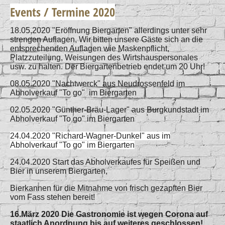
Events / Termine 2020
18.05.2020 "Eröffnung Biergarten" allerdings unter sehr
strengen Auflagen, Wir bitten unsere Gäste sich an die
entsprechenden Auflagen wie Maskenpflicht,
Platzzuteilung, Weisungen des Wirtshauspersonales
usw. zu halten. Der Biergartenbetrieb endet um 20 Uhr!
08.05.2020 "Nachtwerck" aus Neudrossenfeld im
Abholverkauf "To go" im Biergarten
02.05.2020 "Günther-Bräu-Lager" aus Burgkundstadt im
Abholverkauf "To go" im Biergarten
24
.04.2020 "Richard-Wagner-Dunkel" aus im
Abholverkauf "To go" im Biergarten
24.04.2020 Start das Abholverkaufes für Speißen und
Bier in unserem Biergarten,
Bierkannen für die Mitnahme von frisch gezapften Bier
vom Fass stehen bereit!
16.März 2020 Die Gastronomie ist wegen Corona auf
staatlich Anordnung bis auf weiteres geschlossen!