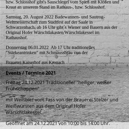
bzw. Schlosshof gibt's Sauschlegel vom Spieß mit Klößen und
Kraut an unserem Stand im Rathaus-, bzw. Schlosshof.
Samstag, 20. August 2022 Badewannen- und Sautrog-
Weltmeisterschaft zum Stadtfest auf der Saale in
Schwarzenbach, ab 16 Uhr gibt´s Wiener und Bauern aus der
Original Hofer Wärschtlakasten/Wärschtlakessel im
Rathaushof.
Donnerstag 06.01.2022 Ab 17 Uhr traditionelles
"Stärkeantrinken" mit Schmäussbräu von der
Brauerei Kaiserhof aus Kronach
Events / Termine 2021
Freitag 24.12.2021 Traditioneller "heiliger, weißer
Frühschoppen"
mit Weißbier vom Fass von der Brauerei Stelzer und
Weißwürsten aus dem Original Hofer
Wärschtlakessel.
Geöffnet am 24.12.2021 von 10:00 bis 14:00 Uhr.