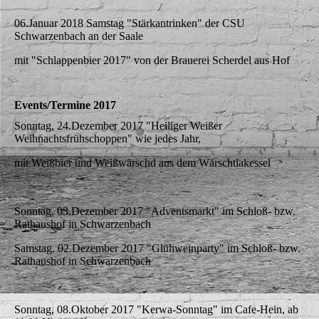
06.Januar 2018 Samstag "Stärkantrinken" der CSU
Schwarzenbach an der Saale
mit "Schlappenbier 2017" von der Brauerei Scherdel aus Hof
Events/Termine 2017
Sonntag, 24.Dezember 2017 "Heiliger Weißer
Weihnachtsfrühschoppen" wie jedes Jahr,
mit Weißbier und Weißwärschd aus dem Wärschtlakessel
Sonntag, 03.Dezember 2017 "Adventsmarkt" im Schloß- bzw.
Rathaushof in Schwarzenbach
Samstag, 02.Dezember 2017 "Glühweinparty" im Schloß- bzw.
Rathaushof in Schwarzenbach
Sonntag, 08.Oktober 2017 "Kerwa-Sonntag" im Cafe-Hein, ab