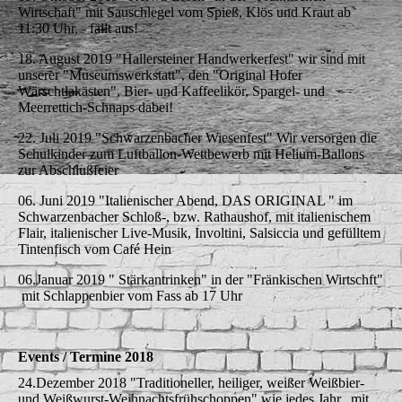
Wirtschaft" mit Sauschlegel vom Spieß, Klös und Kraut ab
11:30 Uhr, - fällt aus!
18. August 2019 "Hallersteiner Handwerkerfest" wir sind mit
unserer "Museumswerkstatt", den "Original Hofer
Wärschtlakästen", Bier- und Kaffeelikör, Spargel- und
Meerrettich-Schnaps dabei!
22. Juli 2019 "Schwarzenbacher Wiesenfest" Wir versorgen die
Schulkinder zum Luftballon-Wettbewerb mit Helium-Ballons
zur Abschlußfeier
06. Juni 2019 "Italienischer Abend, DAS ORIGINAL " im
Schwarzenbacher Schloß-, bzw. Rathaushof, mit italienischem
Flair, italienischer Live-Musik, Involtini, Salsiccia und gefülltem
Tintenfisch vom Café Hein
06.Januar 2019 " Stärkantrinken" in der "Fränkischen Wirtschft"
mit Schlappenbier vom Fass ab 17 Uhr
Events / Termine 2018
24.Dezember 2018 "Traditioneller, heiliger, weißer Weißbier-
und Weißwurst-Weihnachtsfrühschoppen" wie jedes Jahr, mit