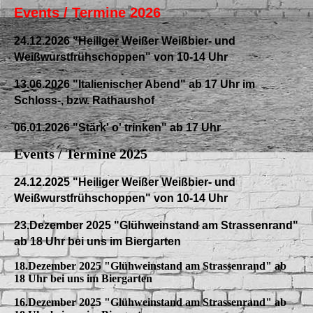
Events / Termine 2026
24.12.2026 "Heiliger Weißer Weißbier- und
Weißwurstfrühschoppen" von 10-14 Uhr
13.06.2026 "Italienischer Abend" ab 17 Uhr im
Schloss-, bzw. Rathaushof
06.01.2026 "Stärk' o' trinken" ab 17 Uhr
Events / Termine 2025
24.12.2025 "Heiliger Weißer Weißbier- und
Weißwurstfrühschoppen" von 10-14 Uhr
23.Dezember 2025 "Glühweinstand am Strassenrand"
ab 18 Uhr bei uns im Biergarten
18.Dezember 2025 "Glühweinstand am Strassenrand" ab
18 Uhr bei uns im Biergarten
16.Dezember 2025 "Glühweinstand am Strassenrand" ab