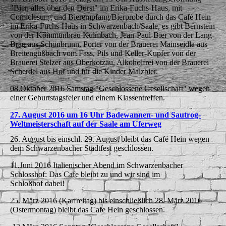
"Bier, alles über den Durst" im Erika-Fuchs-Haus, mit
Comiclesung und Bierempfang/Bierprobe durch das Café Hein
im Erika-Fuchs-Haus in Schwarzenbach/Saale, es gibt Bernstein
von der Kommunbräu Kulmbach, Jean-Paul-Bier von der Lang-
Bräu aus Schönbrunn, Porter von der Brauerei Mainseidla aus
Breitengüßbach vom Fass, Pils und Keller-Kupfer von der
Brauerei Stelzer aus Oberkotzau, Alkoholfrei von der Brauerei
Scherdel aus Hof und für die Kinder Malzbier.
08.Oktober 2016 Samstag "Geschlossene Gesellschaft" wegen
einer Geburtstagsfeier und einem Klassentreffen.
27. August 2016 um 16 Uhr Badewannen- und Sautrog-
Weltmeisterschaft auf der Saale am Uferweg
26. August bis einschl. 29. August bleibt das Café Hein wegen
dem Schwarzenbacher Stadtfest geschlossen.
11.Juni 2016 Italienischer Abend im Schwarzenbacher
Schlosshof: Das Cafe bleibt zu und wir sind im
Schloßhof dabei!
25. März 2016 (Karfreitag) bis einschließlich 28. März 2016
(Ostermontag) bleibt das Cafe Hein geschlossen.