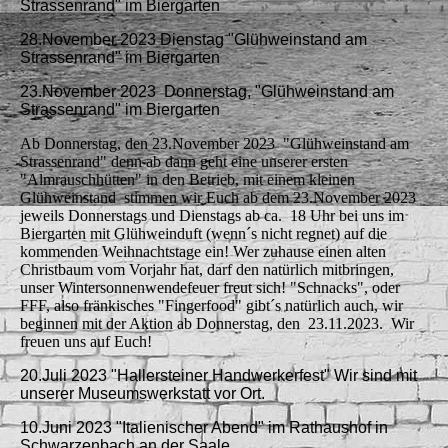
Strassenrand" im Biergarten
28.November 2023 Dienstag "Glühweinstand am
Strassenrand" im Biergarten
23.November 2023 Donnerstag, "Glühweinstand am
Strassenrand" im Biergarten
Ab Donnerstag, den 23.November 2023 "Glühweinstand am
Strassenrand" denn ab dann geht eine unserer ersten
"Almrauschhütten" in den Betrieb, mit einem kleinen
Glühweinstand stimmen wir Euch ab dem 23.November 2023
jeweils Donnerstags und Dienstags ab ca. 18 Uhr bei uns im
Biergarten mit Glühweinduft (wenn´s nicht regnet) auf die
kommenden Weihnachtstage ein! Wer zuhause einen alten
Christbaum vom Vorjahr hat, darf den natürlich mitbringen,
unser Wintersonnenwendefeuer freut sich! "Schnacks", oder
FFF, also fränkisches "Fingerfood" gibt´s natürlich auch,
wir
beginnen mit der Aktion ab Donnerstag, den 23.11.2023. Wir
freuen uns auf Euch!
20.Juli 2023 "Hallersteiner Handwerkerfest" Wir sind mit
unserer Museumswerkstatt vor Ort.
10.Juni 2023 "Italienischer Abend" im Rathaushof in
Schwarzenbach an der Saale